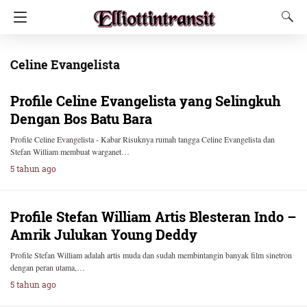
Celine Evangelista
Profile Celine Evangelista yang Selingkuh
Dengan Bos Batu Bara
Profile Celine Evangelista - Kabar Risuknya rumah tangga Celine Evangelista dan
Stefan William membuat warganet…
5 tahun ago
Profile Stefan William Artis Blesteran Indo –
Amrik Julukan Young Deddy
Profile Stefan William adalah artis muda dan sudah membintangin banyak film sinetron
dengan peran utama,…
5 tahun ago