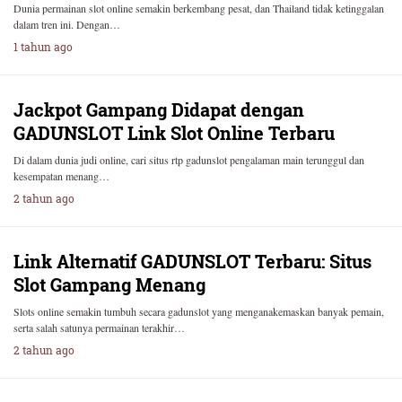
Dunia permainan slot online semakin berkembang pesat, dan Thailand tidak ketinggalan
dalam tren ini. Dengan…
1 tahun ago
Jackpot Gampang Didapat dengan
GADUNSLOT Link Slot Online Terbaru
Di dalam dunia judi online, cari situs rtp gadunslot pengalaman main terunggul dan
kesempatan menang…
2 tahun ago
Link Alternatif GADUNSLOT Terbaru: Situs
Slot Gampang Menang
Slots online semakin tumbuh secara gadunslot yang menganakemaskan banyak pemain,
serta salah satunya permainan terakhir…
2 tahun ago