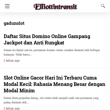
gadunslot
Daftar Situs Domino Online Gampang
Jackpot dan Anti Rungkat
Dalam era digital saat ini, permainan domino online semakin diminati oleh berbagai
kalangan. Tidak hanya…
1 tahun ago
Slot Online Gacor Hari Ini Terbaru Cuma
Modal Kecil: Rahasia Menang Besar dengan
Modal Minim
Dalam dunia perjudian daring, slot online telah menjadi salah satu permainan yang
paling diminati oleh…
1 tahun ago