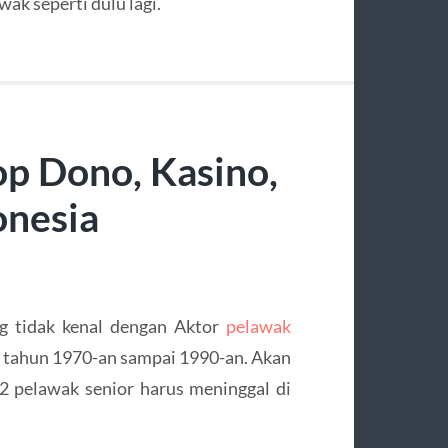
ak seperti dulu lagi.
op Dono, Kasino,
onesia
ng tidak kenal dengan Aktor
pelawak
 tahun 1970-an sampai 1990-an. Akan
2 pelawak senior harus meninggal di