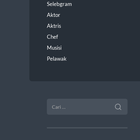
Selebgram
Aktor
Aktris
Chef
Musisi
Pelawak
CARI
UNTUK: