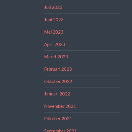
Juli 2023
Juni 2023
Mei 2023
April 2023
Maret 2023
Februari 2023
Oktober 2022
Januari 2022
November 2021
Oktober 2021
September 2021