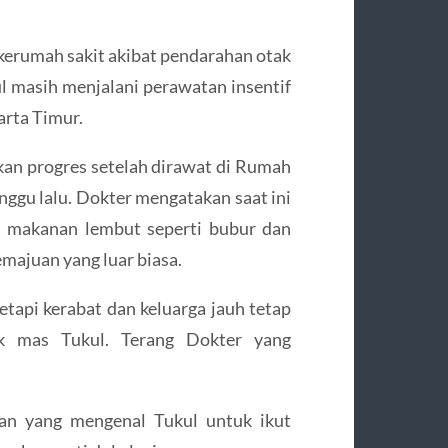
 kerumah sakit akibat pendarahan otak
l masih menjalani perawatan insentif
arta Timur.
kan progres setelah dirawat di Rumah
nggu lalu. Dokter mengatakan saat ini
 makanan lembut seperti bubur dan
majuan yang luar biasa.
api kerabat dan keluarga jauh tetap
k mas Tukul. Terang Dokter yang
man yang mengenal Tukul untuk ikut