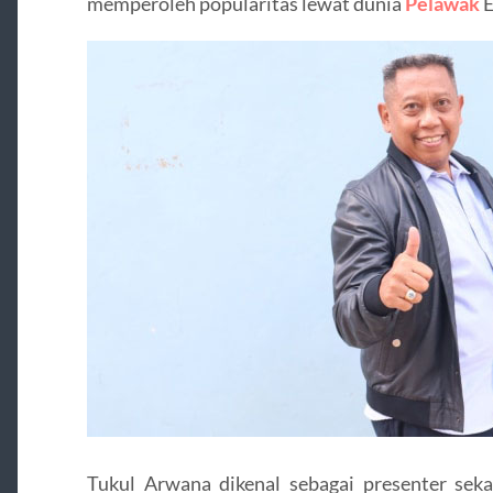
memperoleh popularitas lewat dunia
Pelawak
E
Tukul Arwana dikenal sebagai presenter sek