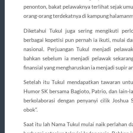
penonton, bakat pelawaknya terlihat sejak umu
orang-orang terdekatnya di kampung halamanny
Diketahui Tukul juga sering mengikuti per
berbagai kopetisi pun pernah ia ikuti, mulai d
nasional. Perjuangan Tukul menjadi pelawa
bahkan sebelum ia menjadi pelawak sekarang 
finansial yang mengharuskan ia menjadi supir a
Setelah itu Tukul mendapatkan tawaran untu
Humor SK bersama Bagioto, Patrio, dan lain-la
berkolaborasi dengan penyanyi cilik Joshua 
obok”.
Saat itu lah Nama Tukul mulai naik perlahan 