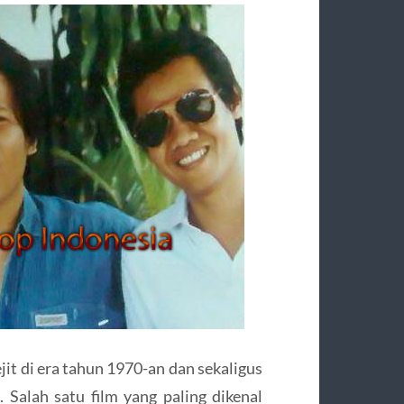
it di era tahun 1970-an dan sekaligus
Salah satu film yang paling dikenal