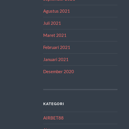
Agustus 2021
Juli 2021
Maret 2021
Februari 2021
Januari 2021
Desember 2020
KATEGORI
AIRBET88