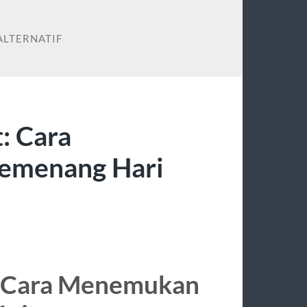
ALTERNATIF
: Cara
emenang Hari
t: Cara Menemukan