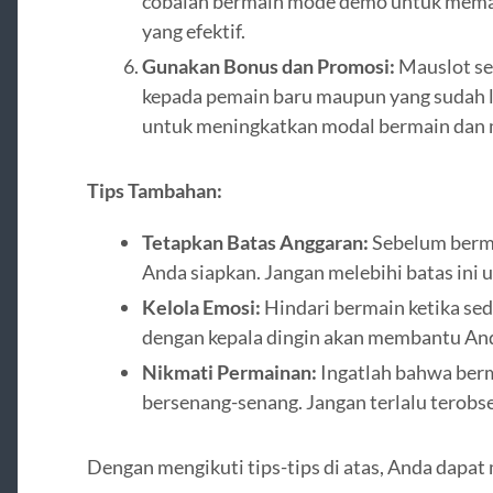
cobalah bermain mode demo untuk memah
yang efektif.
Gunakan Bonus dan Promosi:
Mauslot se
kepada pemain baru maupun yang sudah 
untuk meningkatkan modal bermain dan
Tips Tambahan:
Tetapkan Batas Anggaran:
Sebelum berma
Anda siapkan. Jangan melebihi batas ini 
Kelola Emosi:
Hindari bermain ketika sed
dengan kepala dingin akan membantu An
Nikmati Permainan:
Ingatlah bahwa berm
bersenang-senang. Jangan terlalu terob
Dengan mengikuti tips-tips di atas, Anda dap