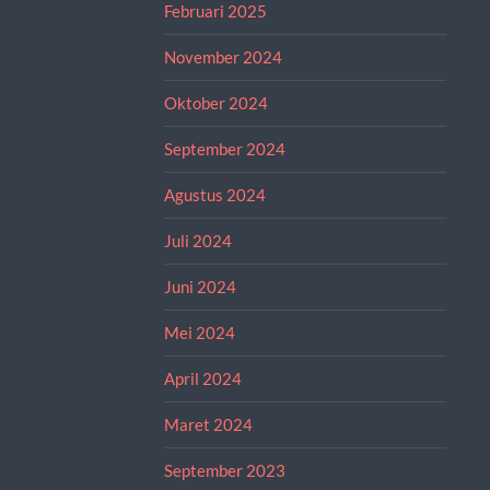
Februari 2025
November 2024
Oktober 2024
September 2024
Agustus 2024
Juli 2024
Juni 2024
Mei 2024
April 2024
Maret 2024
September 2023