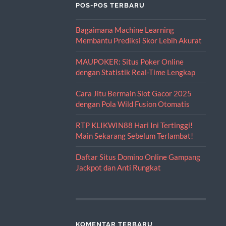
POS-POS TERBARU
Bagaimana Machine Learning
Membantu Prediksi Skor Lebih Akurat
MAUPOKER: Situs Poker Online
dengan Statistik Real-Time Lengkap
Cara Jitu Bermain Slot Gacor 2025
dengan Pola Wild Fusion Otomatis
RTP KLIKWIN88 Hari Ini Tertinggi!
Main Sekarang Sebelum Terlambat!
Daftar Situs Domino Online Gampang
Jackpot dan Anti Rungkat
KOMENTAR TERBARU