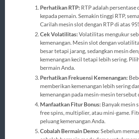
Perhatikan RTP:
RTP adalah persentase d
kepada pemain. Semakin tinggi RTP, sem
Carilah mesin slot dengan RTP di atas 95
Cek Volatilitas:
Volatilitas mengukur seb
kemenangan. Mesin slot dengan volatili
besar tetapi jarang, sedangkan mesin de
kemenangan kecil tetapi lebih sering. Pil
bermain Anda.
Perhatikan Frekuensi Kemenangan:
Bebe
memberikan kemenangan lebih sering dari
kemenangan pada mesin-mesin tersebut da
Manfaatkan Fitur Bonus:
Banyak mesin sl
free spins, multiplier, atau mini-game. Fi
peluang kemenangan Anda.
Cobalah Bermain Demo:
Sebelum memasa