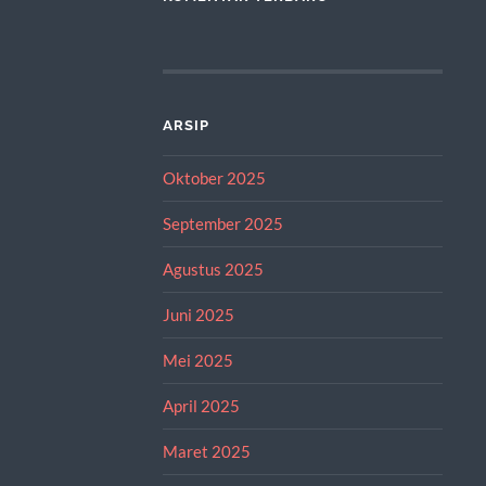
ARSIP
Oktober 2025
September 2025
Agustus 2025
Juni 2025
Mei 2025
April 2025
Maret 2025