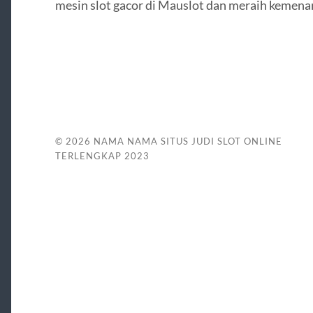
mesin slot gacor di Mauslot dan meraih kemena
© 2026
NAMA NAMA SITUS JUDI SLOT ONLINE
TERLENGKAP 2023