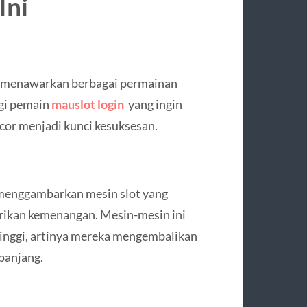
Ini
ng menawarkan berbagai permainan
agi pemain
mauslot login
yang ingin
cor menjadi kunci kesuksesan.
k menggambarkan mesin slot yang
rikan kemenangan. Mesin-mesin ini
tinggi, artinya mereka mengembalikan
panjang.