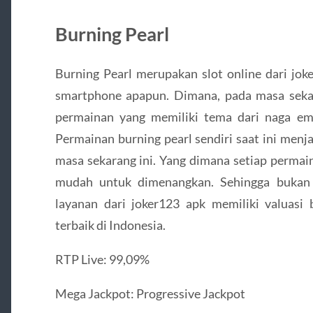
Burning Pearl
Burning Pearl merupakan slot online dari jok
smartphone apapun. Dimana, pada masa seka
permainan yang memiliki tema dari naga ema
Permainan burning pearl sendiri saat ini menj
masa sekarang ini. Yang dimana setiap permai
mudah untuk dimenangkan. Sehingga bukan m
layanan dari joker123 apk memiliki valuasi 
terbaik di Indonesia.
RTP Live: 99,09%
Mega Jackpot: Progressive Jackpot