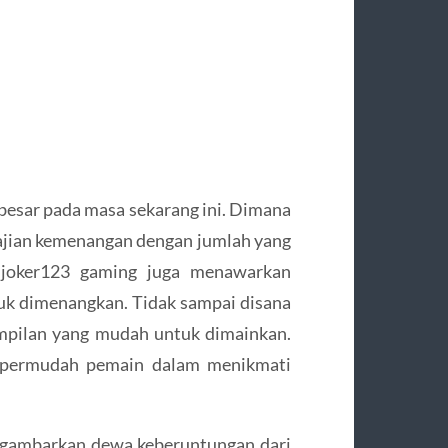
besar pada masa sekarang ini. Dimana
ajian kemenangan dengan jumlah yang
ot joker123 gaming juga menawarkan
uk dimenangkan. Tidak sampai disana
ampilan yang mudah untuk dimainkan.
mpermudah pemain dalam menikmati
ergambarkan dewa keberuntungan dari