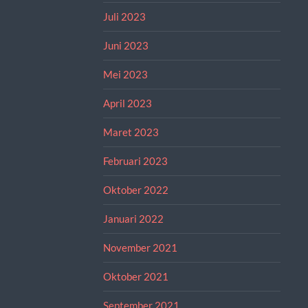
Juli 2023
Juni 2023
Mei 2023
April 2023
Maret 2023
Februari 2023
Oktober 2022
Januari 2022
November 2021
Oktober 2021
September 2021