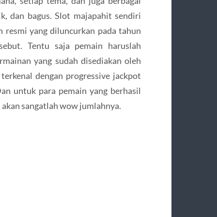
ana, setiap tema, dan juga berbagai
ik, dan bagus. Slot majapahit sendiri
n resmi yang diluncurkan pada tahun
ebut. Tentu saja pemain haruslah
rmainan yang sudah disediakan oleh
 terkenal dengan progressive jackpot
Dan untuk para pemain yang berhasil
a akan sangatlah wow jumlahnya.