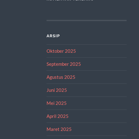
ARSIP
Oktober 2025
September 2025
Agustus 2025
Juni 2025
Mei 2025
April 2025
Maret 2025