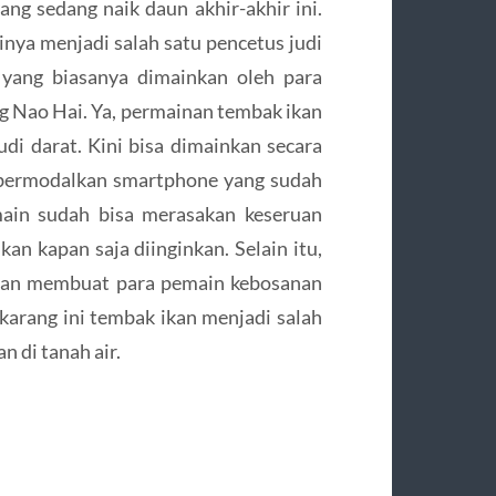
ng sedang naik daun akhir-akhir ini.
inya menjadi salah satu pencetus judi
yang biasanya dimainkan oleh para
ng Nao Hai. Ya, permainan tembak ikan
udi darat. Kini bisa dimainkan secara
 bermodalkan smartphone yang sudah
main sudah bisa merasakan keseruan
an kapan saja diinginkan. Selain itu,
akan membuat para pemain kebosanan
arang ini tembak ikan menjadi salah
n di tanah air.