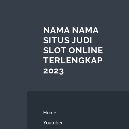
NAMA NAMA
SITUS JUDI
SLOT ONLINE
TERLENGKAP
2023
Home
Youtuber