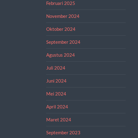
Februari 2025
November 2024
Oktober 2024
September 2024
Agustus 2024
Juli 2024
Juni 2024
Mei 2024
April 2024
Maret 2024
September 2023