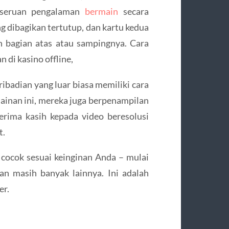
eseruan pengalaman
bermain
secara
g dibagikan tertutup, dan kartu kedua
n bagian atas atau sampingnya. Cara
 di kasino offline,
badian yang luar biasa memiliki cara
nan ini, mereka juga berpenampilan
rima kasih kepada video beresolusi
t.
ocok sesuai keinginan Anda – mulai
dan masih banyak lainnya. Ini adalah
er.