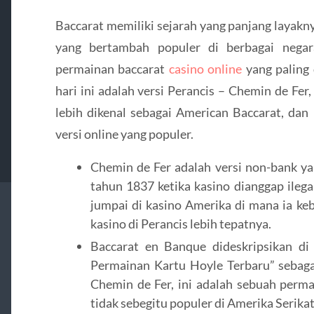
Baccarat memiliki sejarah yang panjang layakny
yang bertambah populer di berbagai negara
permainan baccarat
casino online
yang paling
hari ini adalah versi Perancis – Chemin de Fe
lebih dikenal sebagai American Baccarat, dan
versi online yang populer.
Chemin de Fer adalah versi non-bank ya
tahun 1837 ketika kasino dianggap ilega
jumpai di kasino Amerika di mana ia ke
kasino di Perancis lebih tepatnya.
Baccarat en Banque dideskripsikan di
Permainan Kartu Hoyle Terbaru” sebaga
Chemin de Fer, ini adalah sebuah perma
tidak sebegitu populer di Amerika Serikat