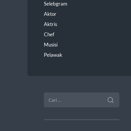
Selebgram
Aktor
Aktris
Chef
Musisi
Pelawak
CARI
UNTUK: