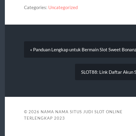
Categories:
Uncategorized
« Panduan Lengkap untuk Bermain Slot Sweet Bonan
SLOT88: Link Daftar Akun S
© 2026
NAMA NAMA SITUS JUDI SLOT ONLINE
TERLENGKAP 2023