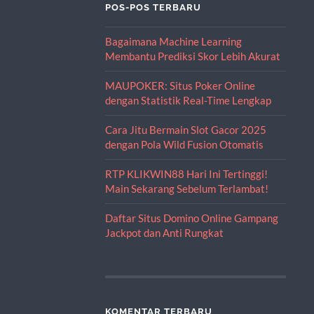
POS-POS TERBARU
Bagaimana Machine Learning
Membantu Prediksi Skor Lebih Akurat
MAUPOKER: Situs Poker Online
dengan Statistik Real-Time Lengkap
Cara Jitu Bermain Slot Gacor 2025
dengan Pola Wild Fusion Otomatis
RTP KLIKWIN88 Hari Ini Tertinggi!
Main Sekarang Sebelum Terlambat!
Daftar Situs Domino Online Gampang
Jackpot dan Anti Rungkat
KOMENTAR TERBARU