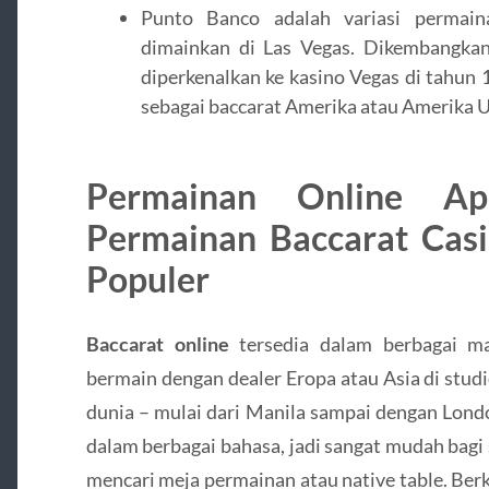
Punto Banco adalah variasi permain
dimainkan di Las Vegas. Dikembangkan
diperkenalkan ke kasino Vegas di tahun 
sebagai baccarat Amerika atau Amerika U
Permainan Online Ap
Permainan Baccarat Casi
Populer
Baccarat online
tersedia dalam berbagai ma
bermain dengan dealer Eropa atau Asia di studi
dunia – mulai dari Manila sampai dengan London
dalam berbagai bahasa, jadi sangat mudah bagi
mencari meja permainan atau native table. Berka