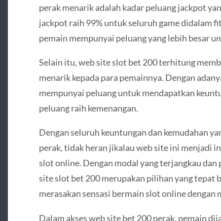
perak menarik adalah kadar peluang jackpot yan
jackpot raih 99% untuk seluruh game didalam fitur
pemain mempunyai peluang yang lebih besar un
Selain itu, web site slot bet 200 terhitung m
menarik kepada para pemainnya. Dengan adany
mempunyai peluang untuk mendapatkan keuntun
peluang raih kemenangan.
Dengan seluruh keuntungan dan kemudahan yang
perak, tidak heran jikalau web site ini menjad
slot online. Dengan modal yang terjangkau dan p
site slot bet 200 merupakan pilihan yang tepat
merasakan sensasi bermain slot online dengan m
Dalam akses web site bet 200 perak, pemain d