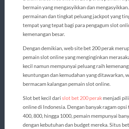
bermain yang mengasyikkan dan mengasyikkan.
permainan dan tingkat peluang jackpot yang tin
tempat yang tepat bagi para pengagum slot onli
kemenangan besar.
Dengan demikian, web site bet 200 perak merupa
pemain slot online yang menginginkan merasak
kecil namun mempunyai peluang raih kemenan
keuntungan dan kemudahan yang ditawarkan, web
bermacam kalangan pemain slot online.
Slot bet kecil dari
slot bet 200 perak
menjadi pili
online di Indonesia. Dengan banyak ragam opsi t
400, 800, hingga 1000, pemain mempunyai bany
dengan kebutuhan dan budget mereka. Situs bet