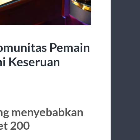
omunitas Pemain
hi Keseruan
yang menyebabkan
et 200