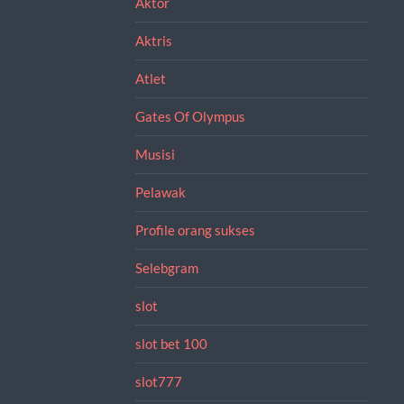
Aktor
Aktris
Atlet
Gates Of Olympus
Musisi
Pelawak
Profile orang sukses
Selebgram
slot
slot bet 100
slot777