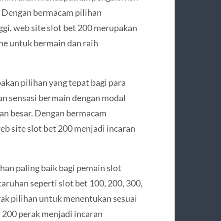
 Dengan bermacam pilihan
ggi, web site slot bet 200 merupakan
ne untuk bermain dan raih
kan pilihan yang tepat bagi para
an sensasi bermain dengan modal
gan besar. Dengan bermacam
 site slot bet 200 menjadi incaran
han paling baik bagi pemain slot
aruhan seperti slot bet 100, 200, 300,
ak pilihan untuk menentukan sesuai
 200 perak menjadi incaran