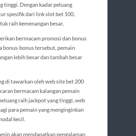
g tinggi. Dengan kadar peluang
 spesifik dari link slot bet 100,
tuk raih kemenangan besar.
emberikan bermacam promosi dan bonus
a bonus-bonus tersebut, pemain
gan lebih besar dan tambah besar
 di tawarkan oleh web site bet 200
i incaran bermacam kalangan pemain
eluang raih jackpot yang tinggi, web
 bagi para pemain yang menginginkan
odal kecil.
ijamin akan mendapatkan pengalaman