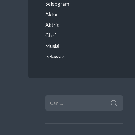
Selebgram
Aktor
Aktris
Chef
Musisi
Pelawak
CARI
UNTUK: