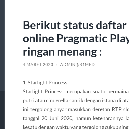
Berikut status daftar
online Pragmatic Pla
ringan menang :
4 MARET 2023
/
ADMIN@R1MED
1. Starlight Princess
Starlight Princess merupakan suatu permaina
putri atau cinderella cantik dengan istana di a
ini tergolong anyar masukkan deretan RTP slo
tanggal 20 Juni 2020, namun ketenarannya 
kesatu dengan waktu yang tergolong cukup sing