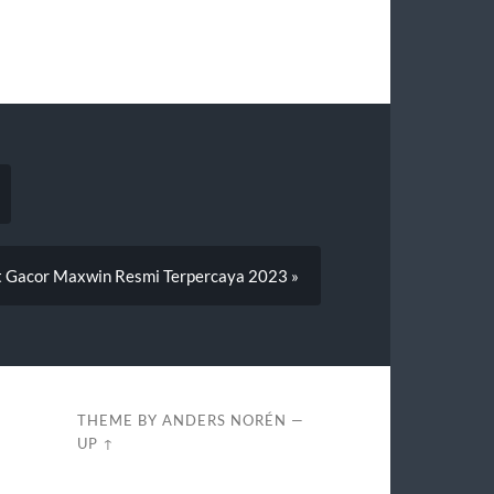
ot Gacor Maxwin Resmi Terpercaya 2023 »
THEME BY
ANDERS NORÉN
—
UP ↑