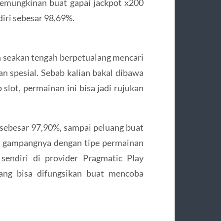
kemungkinan buat gapai jackpot x200
diri sebesar 98,69%.
n seakan tengah berpetualang mencari
han spesial. Sebab kalian bakal dibawa
 slot, permainan ini bisa jadi rujukan
n sebesar 97,90%, sampai peluang buat
h gampangnya dengan tipe permainan
sendiri di provider Pragmatic Play
yang bisa difungsikan buat mencoba