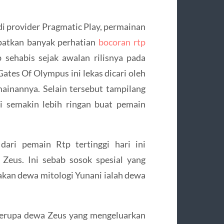
di provider Pragmatic Play, permainan
patkan banyak perhatian
bocoran rtp
 sehabis sejak awalan rilisnya pada
Gates Of Olympus ini lekas dicari oleh
ainannya. Selain tersebut tampilang
 semakin lebih ringan buat pemain
ari pemain Rtp tertinggi hari ini
 Zeus. Ini sebab sosok spesial yang
kan dewa mitologi Yunani ialah dewa
berupa dewa Zeus yang mengeluarkan