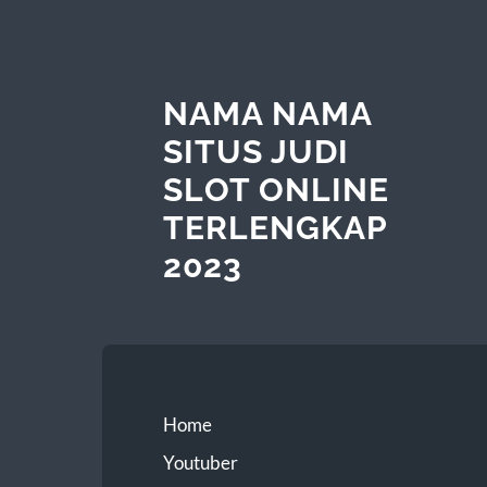
NAMA NAMA
SITUS JUDI
SLOT ONLINE
TERLENGKAP
2023
Home
Youtuber