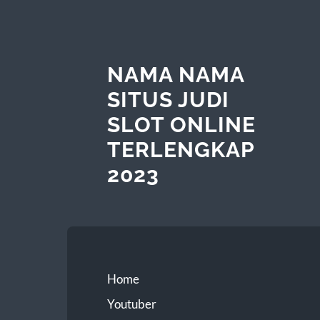
NAMA NAMA
SITUS JUDI
SLOT ONLINE
TERLENGKAP
2023
Home
Youtuber