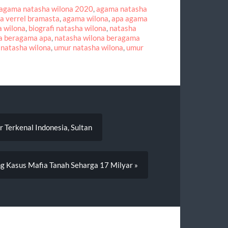
agama natasha wilona 2020
,
agama natasha
a verrel bramasta
,
agama wilona
,
apa agama
a wilona
,
biografi natasha wilona
,
natasha
a beragama apa
,
natasha wilona beragama
l natasha wilona
,
umur natasha wilona
,
umur
er Terkenal Indonesia, Sultan
ung Kasus Mafia Tanah Seharga 17 Milyar »