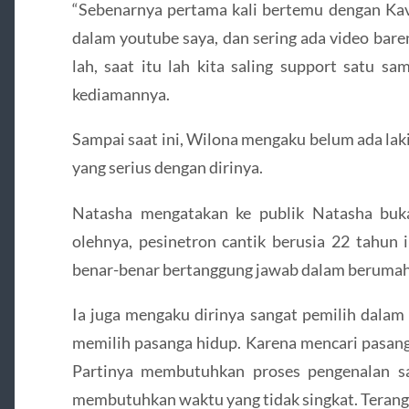
“Sebenarnya pertama kali bertemu dengan Kav
dalam youtube saya, dan sering ada video bar
lah, saat itu lah kita saling support satu sa
kediamannya.
Sampai saat ini, Wilona mengaku belum ada la
yang serius dengan dirinya.
Natasha mengatakan ke publik Natasha buka
olehnya, pesinetron cantik berusia 22 tahun 
benar-benar bertanggung jawab dalam berumah
Ia juga mengaku dirinya sangat pemilih dalam
memilih pasanga hidup. Karena mencari pasang
Partinya membutuhkan proses pengenalan s
membutuhkan waktu yang tidak singkat. Terang