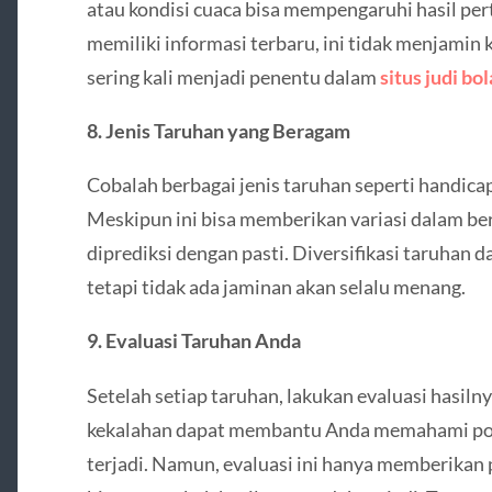
atau kondisi cuaca bisa mempengaruhi hasil pe
memiliki informasi terbaru, ini tidak menjamin
sering kali menjadi penentu dalam
situs judi bol
8. Jenis Taruhan yang Beragam
Cobalah berbagai jenis taruhan seperti handicap
Meskipun ini bisa memberikan variasi dalam bert
diprediksi dengan pasti. Diversifikasi taruhan
tetapi tidak ada jaminan akan selalu menang.
9. Evaluasi Taruhan Anda
Setelah setiap taruhan, lakukan evaluasi hasiln
kekalahan dapat membantu Anda memahami pol
terjadi. Namun, evaluasi ini hanya memberikan 