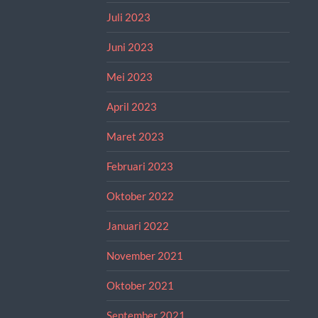
Juli 2023
Juni 2023
Mei 2023
April 2023
Maret 2023
Februari 2023
Oktober 2022
Januari 2022
November 2021
Oktober 2021
September 2021