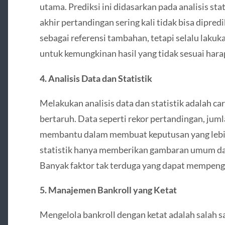
utama. Prediksi ini didasarkan pada analisis sta
akhir pertandingan sering kali tidak bisa dipred
sebagai referensi tambahan, tetapi selalu lakuka
untuk kemungkinan hasil yang tidak sesuai hara
4. Analisis Data dan Statistik
Melakukan analisis data dan statistik adalah ca
bertaruh. Data seperti rekor pertandingan, jum
membantu dalam membuat keputusan yang lebih
statistik hanya memberikan gambaran umum d
Banyak faktor tak terduga yang dapat mempenga
5. Manajemen Bankroll yang Ketat
Mengelola bankroll dengan ketat adalah salah 