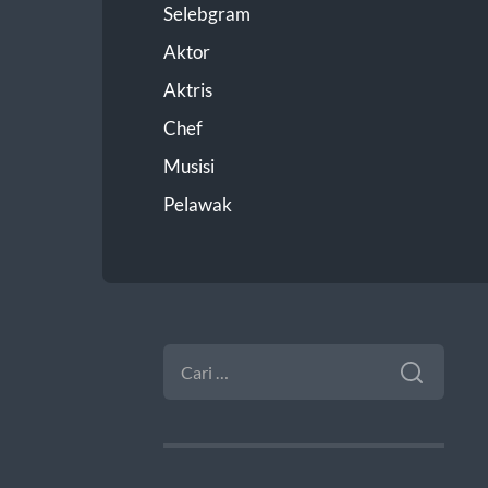
Selebgram
Aktor
Aktris
Chef
Musisi
Pelawak
CARI
UNTUK: