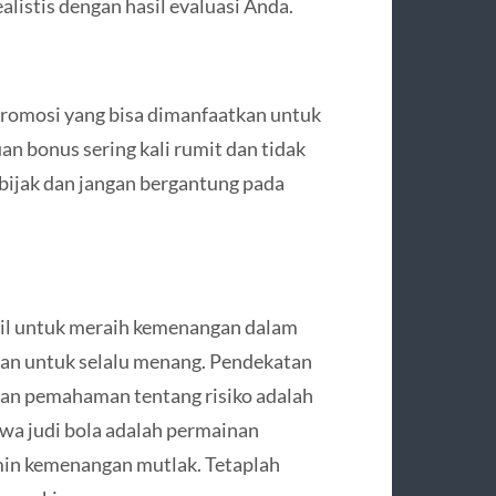
alistis dengan hasil evaluasi Anda.
promosi yang bisa dimanfaatkan untuk
n bonus sering kali rumit dan tidak
ijak dan jangan bergantung pada
bil untuk meraih kemenangan dalam
inan untuk selalu menang. Pendekatan
 dan pemahaman tentang risiko adalah
hwa judi bola adalah permainan
amin kemenangan mutlak. Tetaplah