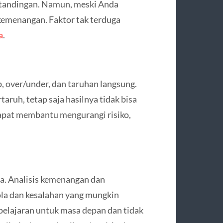
rtandingan. Namun, meski Anda
 kemenangan. Faktor tak terduga
a
.
, over/under, dan taruhan langsung.
aruh, tetap saja hasilnya tidak bisa
 dapat membantu mengurangi risiko,
ya. Analisis kemenangan dan
a dan kesalahan yang mungkin
pelajaran untuk masa depan dan tidak