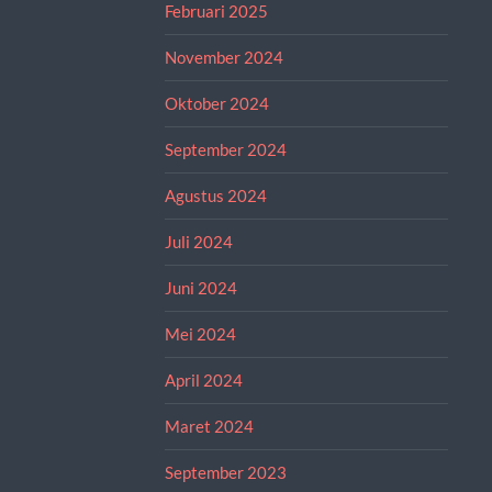
Februari 2025
November 2024
Oktober 2024
September 2024
Agustus 2024
Juli 2024
Juni 2024
Mei 2024
April 2024
Maret 2024
September 2023