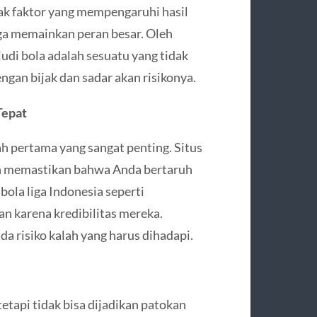
k faktor yang mempengaruhi hasil
uga memainkan peran besar. Oleh
udi bola adalah sesuatu yang tidak
ngan bijak dan sadar akan risikonya.
Tepat
ah pertama yang sangat penting. Situs
kan memastikan bahwa Anda bertaruh
bola liga Indonesia seperti
n karena kredibilitas mereka.
da risiko kalah yang harus dihadapi.
tetapi tidak bisa dijadikan patokan