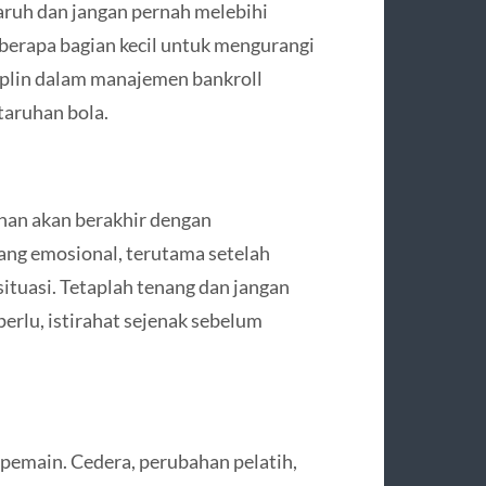
aruh dan jangan pernah melebihi
eberapa bagian kecil untuk mengurangi
siplin dalam manajemen bankroll
taruhan bola.
han akan berakhir dengan
ang emosional, terutama setelah
tuasi. Tetaplah tenang dan jangan
erlu, istirahat sejenak sebelum
 pemain. Cedera, perubahan pelatih,