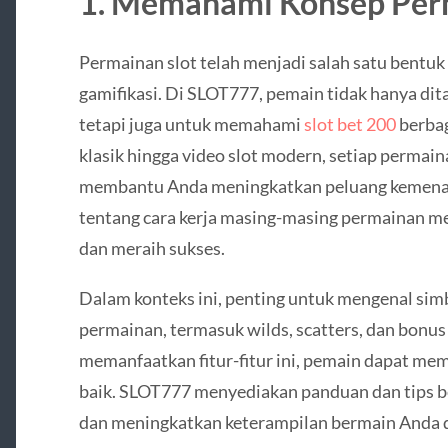
1. Memahami Konsep Per
Permainan slot telah menjadi salah satu bentuk 
gamifikasi. Di SLOT777, pemain tidak hanya di
tetapi juga untuk memahami
slot bet 200
berbag
klasik hingga video slot modern, setiap permain
membantu Anda meningkatkan peluang kemen
tentang cara kerja masing-masing permainan m
dan meraih sukses.
Dalam konteks ini, penting untuk mengenal si
permainan, termasuk wilds, scatters, dan bonu
memanfaatkan fitur-fitur ini, pemain dapat mem
baik. SLOT777 menyediakan panduan dan tips be
dan meningkatkan keterampilan bermain Anda d