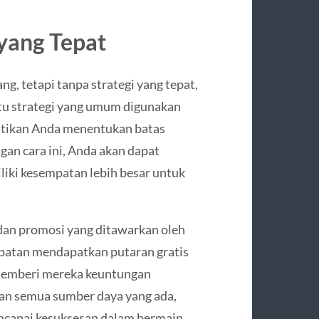
yang Tepat
g, tetapi tanpa strategi yang tepat,
atu strategi yang umum digunakan
astikan Anda menentukan batas
gan cara ini, Anda akan dapat
iki kesempatan lebih besar untuk
dan promosi yang ditawarkan oleh
atan mendapatkan putaran gratis
 memberi mereka keuntungan
n semua sumber daya yang ada,
capai kesuksesan dalam bermain