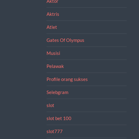
Aktor
Aktris
Atlet
Gates Of Olympus
Musisi
Pelawak
Profile orang sukses
Selebgram
slot
slot bet 100
slot777