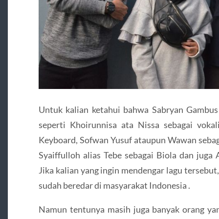
Untuk kalian ketahui bahwa Sabryan Gambus 
seperti Khoirunnisa ata Nissa sebagai vokal
Keyboard, Sofwan Yusuf ataupun Wawan sebaga
Syaiffulloh alias Tebe sebagai Biola dan juga
Jika kalian yang ingin mendengar lagu tersebut
sudah beredar di masyarakat Indonesia .
Namun tentunya masih juga banyak orang ya