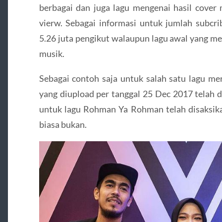
berbagai dan juga lagu mengenai hasil cover
vierw. Sebagai informasi untuk jumlah subcri
5.26 juta pengikut walaupun lagu awal yang m
musik.
Sebagai contoh saja untuk salah satu lagu me
yang diupload per tanggal 25 Dec 2017 telah d
untuk lagu Rohman Ya Rohman telah disaksika
biasa bukan.