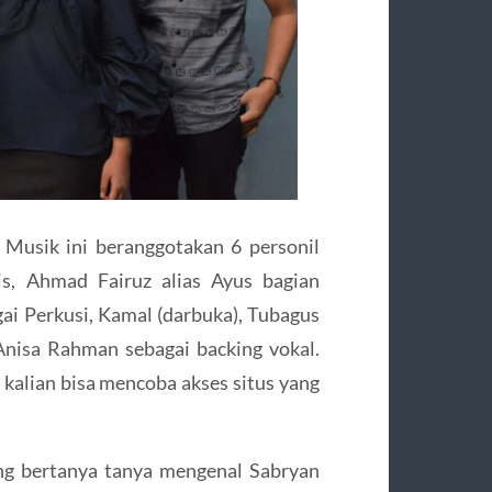
Musik ini beranggotakan 6 personil
is, Ahmad Fairuz alias Ayus bagian
i Perkusi, Kamal (darbuka), Tubagus
 Anisa Rahman sebagai backing vokal.
, kalian bisa mencoba akses situs yang
ng bertanya tanya mengenal Sabryan