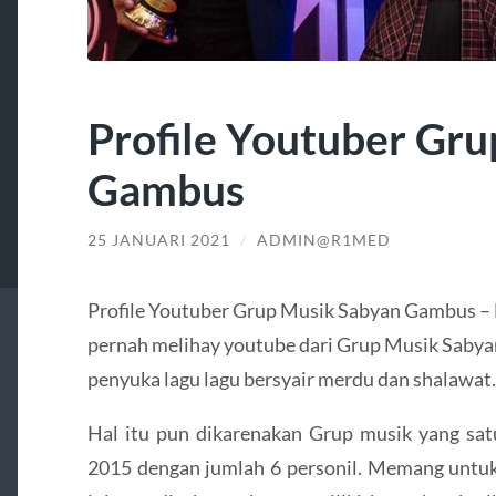
Profile Youtuber Gr
Gambus
25 JANUARI 2021
/
ADMIN@R1MED
Profile Youtuber Grup Musik Sabyan Gambus – 
pernah melihay youtube dari Grup Musik Saby
penyuka lagu lagu bersyair merdu dan shalawat.
Hal itu pun dikarenakan Grup musik yang satu
2015 dengan jumlah 6 personil. Memang untuk