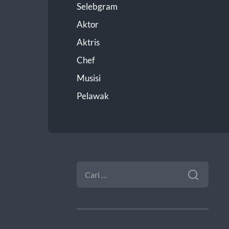
Selebgram
Aktor
Aktris
Chef
Musisi
Pelawak
CARI
UNTUK: