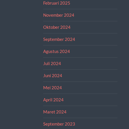
Februari 2025
November 2024
Oktober 2024
September 2024
Agustus 2024
Juli 2024
Juni 2024
Mei 2024
April 2024
Maret 2024
September 2023