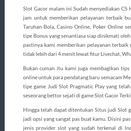
Slot Gacor malam ini Sudah menyediakan CS H
jam untuk memberikan pelayanan terbaik bua
Taruhan Bola, Casino Online, Poker Online s
tipe Bonus yang senantiasa siap dinikmati ole
pastinya kami memberikan pelayanan terbaik 
tidak lebih dari 4 menit lewat fitur Livechat, 
Bukan cuman itu kami juga membagikan tips s
online untuk para pendatang baru semacam Me
tipe game Judi Slot Pragmatic Play yang telah
seseorang bettor sejati di game Slot Gacor Terki
Hingga telah dapat ditentukan Situs judi Slot 
jadi opsi yang sangat pas buat kamu. Disini p
jenis provider slot yang sudah terkenal di In