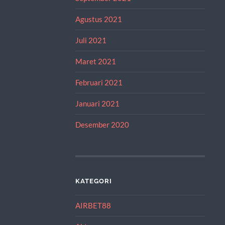
Agustus 2021
Juli 2021
Maret 2021
Februari 2021
Januari 2021
Desember 2020
KATEGORI
AIRBET88