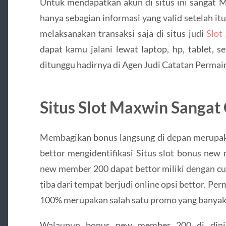
Untuk mendapatkan akun di situs ini sangat M
hanya sebagian informasi yang valid setelah it
melaksanakan transaksi saja di situs judi
Slot
dapat kamu jalani lewat laptop, hp, tablet, se
ditunggu hadirnya di Agen Judi Catatan Permai
Situs Slot Maxwin Sangat
Membagikan bonus langsung di depan merupaka
bettor mengidentifikasi Situs slot bonus new 
new member 200 dapat bettor miliki dengan cu
tiba dari tempat berjudi online opsi bettor. Per
100% merupakan salah satu promo yang banyak d
Walaupun bonus new member 200 di dini,