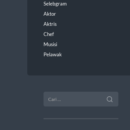
Selebgram
Aktor
Aktris
Chef
Musisi
Pelawak
CARI
UNTUK: