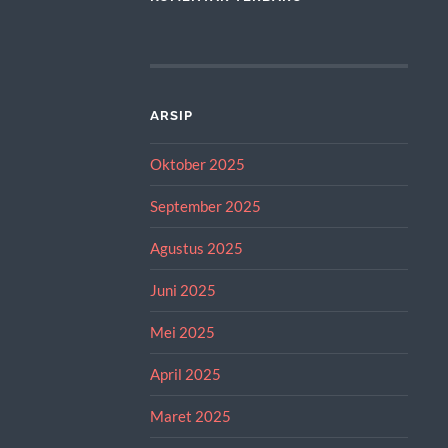
ARSIP
Oktober 2025
September 2025
Agustus 2025
Juni 2025
Mei 2025
April 2025
Maret 2025