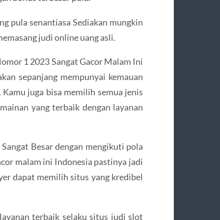
ang pula senantiasa Sediakan mungkin
emasang judi online uang asli.
ai Nomor 1 2023 Sangat Gacor Malam Ini
iakan sepanjang mempunyai kemauan
ru. Kamu juga bisa memilih semua jenis
ermainan yang terbaik dengan layanan
Sangat Besar dengan mengikuti pola
gacor malam ini Indonesia pastinya jadi
lyer dapat memilih situs yang kredibel
yanan terbaik selaku situs judi slot