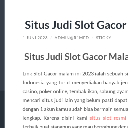
Situs Judi Slot Gaco
1 JUNI 2023
/
ADMIN@R1MED
/
STICKY
Situs Judi Slot Gacor Mal
Link Slot Gacor malam ini 2023 ialah sebuah si
Indonesia yang turut menyediakan banyak jen
casino, poker online, tembak ikan, sabung aya
mencari situs judi lain yang belum pasti dap
dengan 1 akun kamu sudah bisa bermain semua j
lengkap. Karena disini kami
situs slot resmi
terbaik buat siapapun yang mau bergabung deng