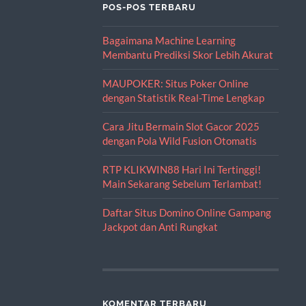
POS-POS TERBARU
Bagaimana Machine Learning
Membantu Prediksi Skor Lebih Akurat
MAUPOKER: Situs Poker Online
dengan Statistik Real-Time Lengkap
Cara Jitu Bermain Slot Gacor 2025
dengan Pola Wild Fusion Otomatis
RTP KLIKWIN88 Hari Ini Tertinggi!
Main Sekarang Sebelum Terlambat!
Daftar Situs Domino Online Gampang
Jackpot dan Anti Rungkat
KOMENTAR TERBARU