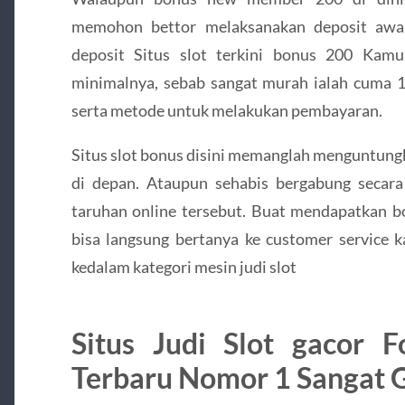
memohon bettor melaksanakan deposit awal
deposit Situs slot terkini bonus 200 Kam
minimalnya, sebab sangat murah ialah cuma 10
serta metode untuk melakukan pembayaran.
Situs slot bonus disini memanglah menguntung
di depan. Ataupun sehabis bergabung secara
taruhan online tersebut. Buat mendapatkan b
bisa langsung bertanya ke customer service 
kedalam kategori mesin judi slot
Situs Judi Slot gacor F
Terbaru Nomor 1 Sangat 