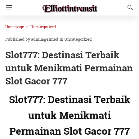
Homepage
Uncategorized
admin@r1med
in
Uncategorized
Slot777: Destinasi Terbaik
untuk Menikmati Permainan
Slot Gacor 777
Slot777: Destinasi Terbaik
untuk Menikmati
Permainan Slot Gacor 777