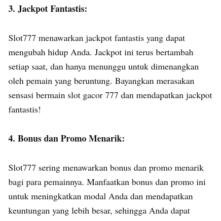
3. Jackpot Fantastis:
Slot777 menawarkan jackpot fantastis yang dapat
mengubah hidup Anda. Jackpot ini terus bertambah
setiap saat, dan hanya menunggu untuk dimenangkan
oleh pemain yang beruntung. Bayangkan merasakan
sensasi bermain slot gacor 777 dan mendapatkan jackpot
fantastis!
4. Bonus dan Promo Menarik:
Slot777 sering menawarkan bonus dan promo menarik
bagi para pemainnya. Manfaatkan bonus dan promo ini
untuk meningkatkan modal Anda dan mendapatkan
keuntungan yang lebih besar, sehingga Anda dapat