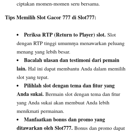
ciptakan momen-momen seru bersama.
Tips Memilih Slot Gacor 777 di Slot777:
Periksa RTP (Return to Player) slot.
Slot
dengan RTP tinggi umumnya menawarkan peluang
menang yang lebih besar.
Bacalah ulasan dan testimoni dari pemain
lain.
Hal ini dapat membantu Anda dalam memilih
slot yang tepat.
Pilihlah slot dengan tema dan fitur yang
Anda sukai.
Bermain slot dengan tema dan fitur
yang Anda sukai akan membuat Anda lebih
menikmati permainan.
Manfaatkan bonus dan promo yang
ditawarkan oleh Slot777.
Bonus dan promo dapat