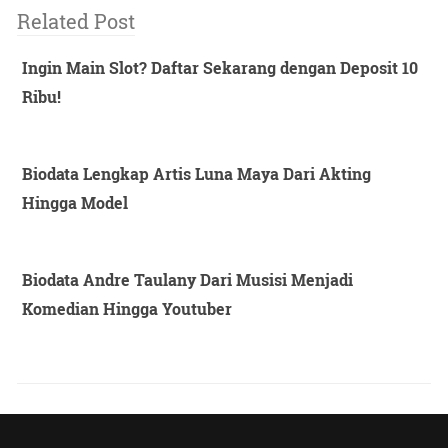
Related Post
Ingin Main Slot? Daftar Sekarang dengan Deposit 10
Ribu!
Biodata Lengkap Artis Luna Maya Dari Akting
Hingga Model
Biodata Andre Taulany Dari Musisi Menjadi
Komedian Hingga Youtuber