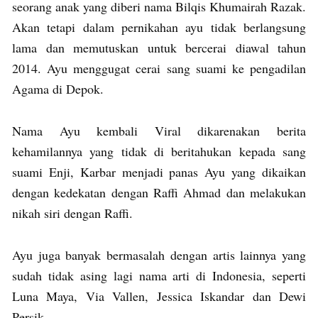
seorang anak yang diberi nama Bilqis Khumairah Razak.
Akan tetapi dalam pernikahan ayu tidak berlangsung
lama dan memutuskan untuk bercerai diawal tahun
2014. Ayu menggugat cerai sang suami ke pengadilan
Agama di Depok.
Nama Ayu kembali Viral dikarenakan berita
kehamilannya yang tidak di beritahukan kepada sang
suami Enji, Karbar menjadi panas Ayu yang dikaikan
dengan kedekatan dengan Raffi Ahmad dan melakukan
nikah siri dengan Raffi.
Ayu juga banyak bermasalah dengan artis lainnya yang
sudah tidak asing lagi nama arti di Indonesia, seperti
Luna Maya, Via Vallen, Jessica Iskandar dan Dewi
Persik.