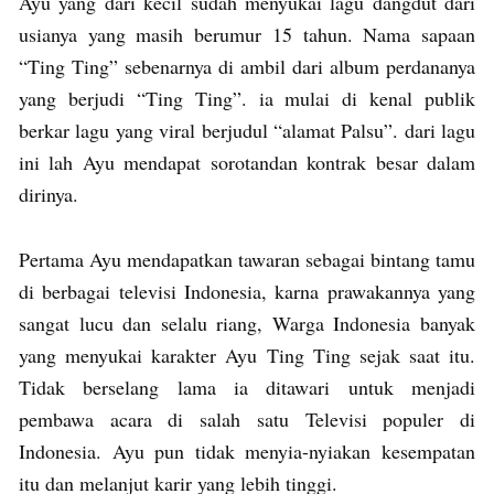
Ayu yang dari kecil sudah menyukai lagu dangdut dari
usianya yang masih berumur 15 tahun. Nama sapaan
“Ting Ting” sebenarnya di ambil dari album perdananya
yang berjudi “Ting Ting”. ia mulai di kenal publik
berkar lagu yang viral berjudul “alamat Palsu”. dari lagu
ini lah Ayu mendapat sorotandan kontrak besar dalam
dirinya.
Pertama Ayu mendapatkan tawaran sebagai bintang tamu
di berbagai televisi Indonesia, karna prawakannya yang
sangat lucu dan selalu riang, Warga Indonesia banyak
yang menyukai karakter Ayu Ting Ting sejak saat itu.
Tidak berselang lama ia ditawari untuk menjadi
pembawa acara di salah satu Televisi populer di
Indonesia. Ayu pun tidak menyia-nyiakan kesempatan
itu dan melanjut karir yang lebih tinggi.