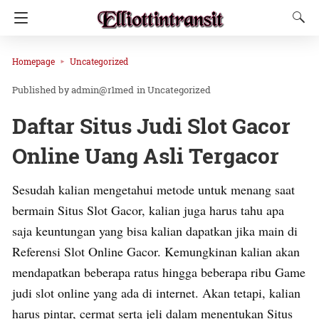
Homepage
Uncategorized
admin@r1med
in
Uncategorized
Daftar Situs Judi Slot Gacor
Online Uang Asli Tergacor
Sesudah kalian mengetahui metode untuk menang saat
bermain Situs Slot Gacor, kalian juga harus tahu apa
saja keuntungan yang bisa kalian dapatkan jika main di
Referensi Slot Online Gacor. Kemungkinan kalian akan
mendapatkan beberapa ratus hingga beberapa ribu Game
judi slot online yang ada di internet. Akan tetapi, kalian
harus pintar, cermat serta jeli dalam menentukan Situs