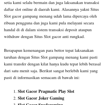
setia kami selalu bermain dan juga laksanakan transaksi
daftar slot online di daerah kami. Alasannya yakni Situs
Slot gacor gampang menang udah lama dipercaya oleh
ribuan pengguna dan juga kami pula melayani secara
handal di di dalam sistem transaksi deposit ataupun
withdraw dengan Situs Slot gacor anti rungkad.
Berapapun kemenangan para bettor tepat laksanakan
taruhan dengan Situs Slot gampang menang kami pasti
kami transfer dengan kilat hanya kudu tepat lebih berasal
dari satu menit saja. Berikut sangat berlebih kami yang
pasti di informasikan semacam di bawah ini:
Slot Gacor Pragmatic Play Slot
Slot Gacor Joker Gaming
Slot Gacor Spadegaming