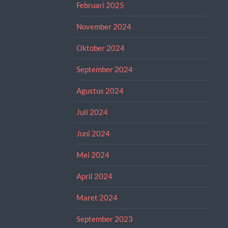
Februari 2025
November 2024
Oktober 2024
September 2024
Agustus 2024
Juli 2024
Juni 2024
Mei 2024
April 2024
Maret 2024
September 2023