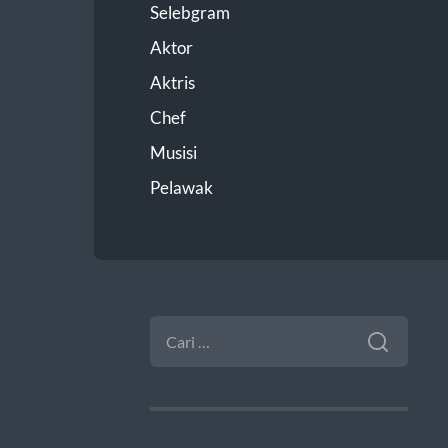
Selebgram
Aktor
Aktris
Chef
Musisi
Pelawak
CARI
UNTUK: