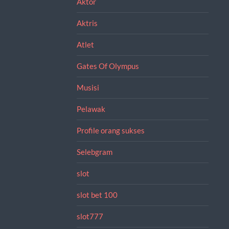
Aktor
Aktris
Atlet
Gates Of Olympus
Musisi
Pelawak
Profile orang sukses
Selebgram
slot
slot bet 100
slot777