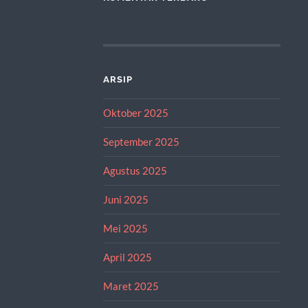
ARSIP
Oktober 2025
September 2025
Agustus 2025
Juni 2025
Mei 2025
April 2025
Maret 2025