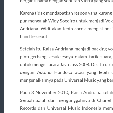
berganti nama dengan sebutan Vierra yang sekar
Karena tidak mendapatkan respon yang kurang 
pun mengajak Widy Soediro untuk menjadi Voka
Andriana. Widi akan lebih cocok mengisi posi
band tersebut.
Setelah itu Raisa Andriana menjadi backing vo
pintugerbang kesuksesnya dalam tarik suar
untuk mengisi acara Java Jass 2008. Di situ d
dengan Astono Handoko atau yang lebih d
mengenalkannya pada Universal Music yang bers
Pada 3 November 2010, Raisa Andriana telah
Serbah Salah dan mengunggahnya di Chanel 
Records dan Universal Music Indonesia mem