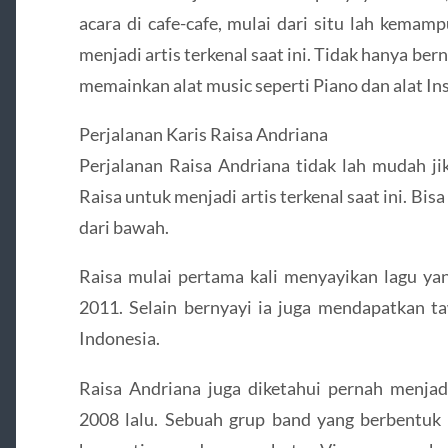
acara di cafe-cafe, mulai dari situ lah kemam
menjadi artis terkenal saat ini. Tidak hanya ber
memainkan alat music seperti Piano dan alat In
Perjalanan Karis Raisa Andriana
Perjalanan Raisa Andriana tidak lah mudah jik
Raisa untuk menjadi artis terkenal saat ini. Bis
dari bawah.
Raisa mulai pertama kali menyayikan lagu yan
2011. Selain bernyayi ia juga mendapatkan ta
Indonesia.
Raisa Andriana juga diketahui pernah menjad
2008 lalu. Sebuah grup band yang berbentuk 