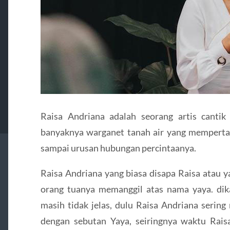
Raisa Andriana adalah seorang artis cantik 
banyaknya warganet tanah air yang mempertan
sampai urusan hubungan percintaanya.
Raisa Andriana yang biasa disapa Raisa atau y
orang tuanya memanggil atas nama yaya. di
masih tidak jelas, dulu Raisa Andriana serin
dengan sebutan Yaya, seiringnya waktu Rais