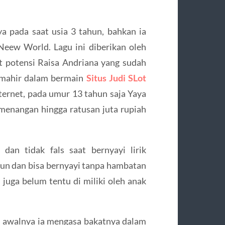
 pada saat usia 3 tahun, bahkan ia
Neew World. Lagu ini diberikan oleh
at potensi Raisa Andriana yang sudah
a mahir dalam bermain
Situs Judi SLot
ternet, pada umur 13 tahun saja Yaya
menangan hingga ratusan juta rupiah
an tidak fals saat bernyayi lirik
ahun dan bisa bernyayi tanpa hambatan
i juga belum tentu di miliki oleh anak
l, awalnya ia mengasa bakatnya dalam