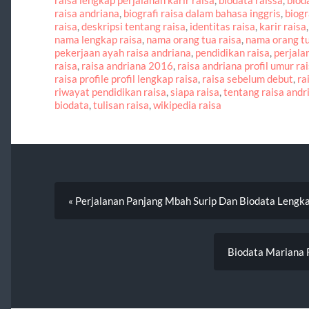
raisa lengkap perjalanan karir raisa
,
biodata raissa
,
biod
raisa andriana
,
biografi raisa dalam bahasa inggris
,
biogr
raisa
,
deskripsi tentang raisa
,
identitas raisa
,
karir raisa
nama lengkap raisa
,
nama orang tua raisa
,
nama orang tu
pekerjaan ayah raisa andriana
,
pendidikan raisa
,
perjala
raisa
,
raisa andriana 2016
,
raisa andriana profil umur ra
raisa profile profil lengkap raisa
,
raisa sebelum debut
,
ra
riwayat pendidikan raisa
,
siapa raisa
,
tentang raisa andr
biodata
,
tulisan raisa
,
wikipedia raisa
« Perjalanan Panjang Mbah Surip Dan Biodata Lengk
Biodata Mariana 